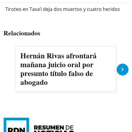
Tiroteo en Tava’i deja dos muertos y cuatro heridos
Relacionados
Hernán Rivas afrontará
Des
mañana juicio oral por
des
presunto título falso de
dom
abogado
pat