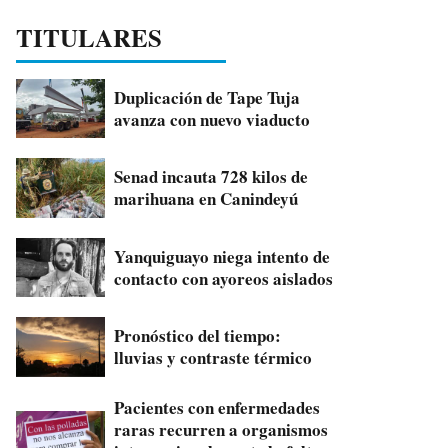
TITULARES
Duplicación de Tape Tuja
avanza con nuevo viaducto
Senad incauta 728 kilos de
marihuana en Canindeyú
Yanquiguayo niega intento de
contacto con ayoreos aislados
Pronóstico del tiempo:
lluvias y contraste térmico
Pacientes con enfermedades
raras recurren a organismos