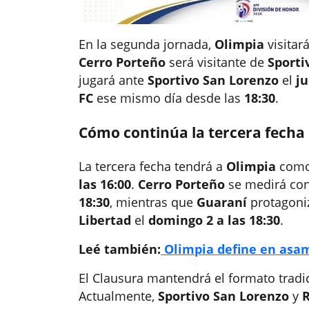
En la segunda jornada,
Olimpia
visitar
Cerro Porteño
será visitante de
Sporti
jugará ante
Sportivo San Lorenzo
el
ju
FC
ese mismo día desde las
18:30
.
Cómo continúa la tercera fecha
La tercera fecha tendrá a
Olimpia
como 
las 16:00
.
Cerro Porteño
se medirá co
18:30
, mientras que
Guaraní
protagoniz
Libertad
el
domingo 2 a las 18:30
.
Leé también:
Olimpia define en asam
El Clausura mantendrá el formato tradic
Actualmente,
Sportivo San Lorenzo
y