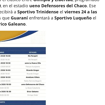
0
, en el estadio
ueno Defensores del Chaco
. Ese
ecibirá a
Sportivo Trinidense
el
viernes 24 a las
as que
Guaraní
enfrentará a
Sportivo Luqueño
el
rico Galeano
.