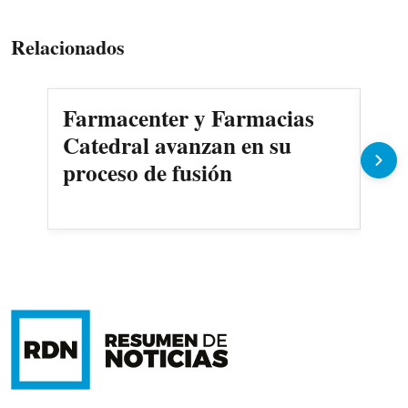
Relacionados
Farmacenter y Farmacias
Ciu
Catedral avanzan en su
meg
proceso de fusión
emp
Pa