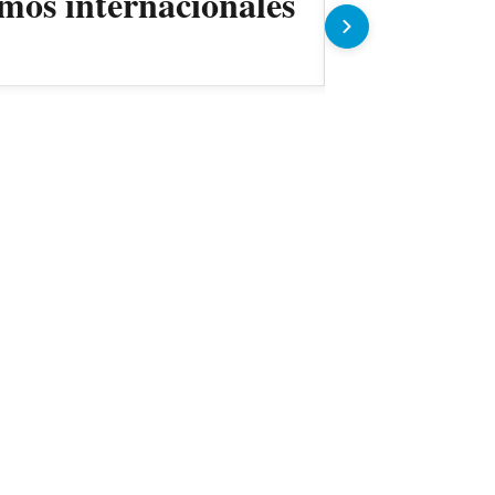
mos internacionales
ANDE prev