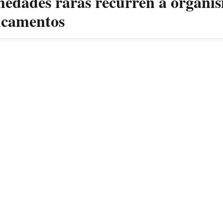
medades raras recurren a organis
dicamentos