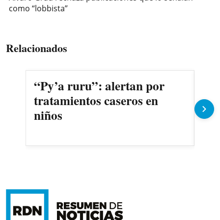
como “lobbista”
Relacionados
“Py’a ruru”: alertan por
El 
tratamientos caseros en
que
niños
Cha