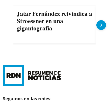
Jatar Fernández reivindica a
Cri
Stroessner en una
An
gigantografía
y 
or
Seguinos en las redes: